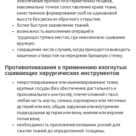
обеспечение прочности и герметичности швов,
максимально точное сопоставление краев ткани,
качественное формирование скоб на одинаковой
высоте без риска их обратного открытия;
более быстрое заживление тканей;
возможность выполнения операций в
труднодоступных местах, где невозможно сшивание
вручную;
сокращение числа случаев, когда приходится выводить
кишечное отверстие на переднюю брюшную стенку.
Противопоказания к применению изогнутых
сшивающих хирургических инструментов
некротизированные или ишемизированные ткани,
крупные сосуды (без обеспечения дистального и
проксимального контроля), плечеголовной ствол,
любая часть аорты, сонных, коронарных или легочных
артерий или вен, общая, наружная или внутренняя
подвздошная артерия или вена, нижняя или верхняя
полая вена;
необходимость приложения излишних усилий для
сжатия тканей до определенной толщины;