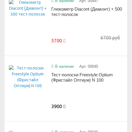
В наличии
Арт. 00447
Глюкометр Diacont (Диаконт) + 500
тест-полосок
6700 руб
5700
В наличии
Арт. 00045
Тест-полоски Freestyle Optium
(Фристайл Оптиум) N 100
3900