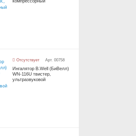
компрессорный
Отсутствует
Арт. 00758
Ингалятор B.Well (БиВелл)
WN-116U твистер,
ультразвуковой