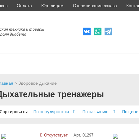
ывоз
Оплата
Юр. лицам
Отслеживание заказа
Конта
ская техника и товары
роля диабета
лавная
> Здоровое дыхание
Дыхательные тренажеры
Сортировать:
По популярности
По названию
По цен
Отсутствует
Арт. 01297