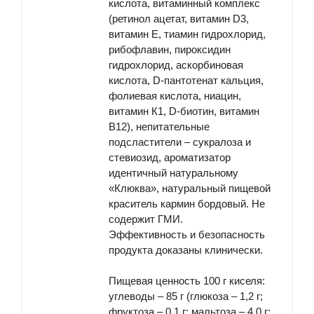
кислота, витаминный комплекс
(ретинол ацетат, витамин D3,
витамин Е, тиамин гидрохлорид,
рибофлавин, пироксидин
гидрохлорид, аскорбиновая
кислота, D-пантотенат кальция,
фолиевая кислота, ниацин,
витамин К1, D-биотин, витамин
В12), непитательные
подсластители – сукралоза и
стевиозид, ароматизатор
идентичный натуральному
«Клюква», натуральный пищевой
краситель кармин бордовый. Не
содержит ГМИ.
Эффективность и безопасность
продукта доказаны клинически.
Пищевая ценность
100 г киселя:
углеводы – 85 г (глюкоза – 1,2 г;
фруктоза – 0,1 г; мальтоза – 4,0 г;