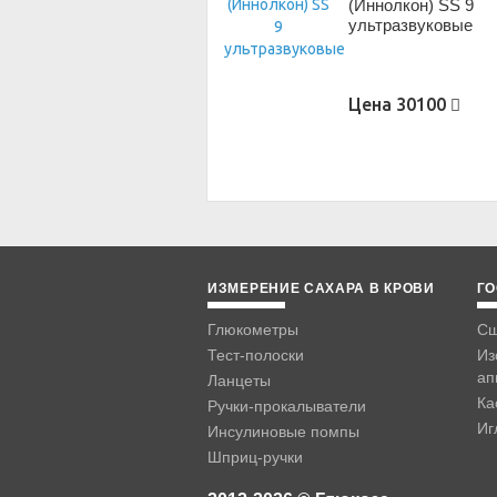
(Иннолкон) SS 9
ультразвуковые
Цена
30100
ИЗМЕРЕНИЕ САХАРА В КРОВИ
ГО
Глюкометры
Сш
Тест-полоски
Из
ап
Ланцеты
Ка
Ручки-прокалыватели
Иг
Инсулиновые помпы
Шприц-ручки