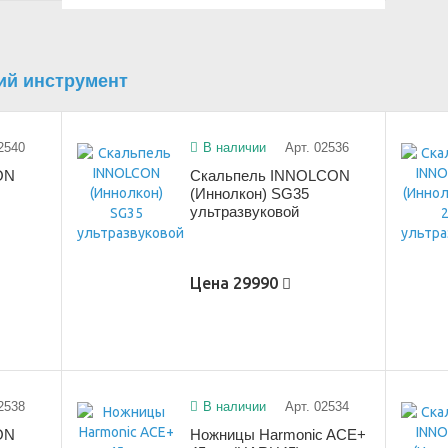
ий инструмент
2540
В наличии
Арт. 02536
ON
Скальпель INNOLCON
(Иннолкон) SG35
ультразвуковой
Цена
29990
2538
В наличии
Арт. 02534
ON
Ножницы Harmonic ACE+