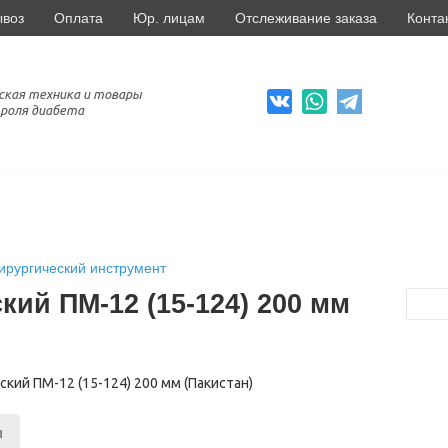
ывоз
Оплата
Юр. лицам
Отслеживание заказа
Конта
ская техника и товары
роля диабета
ирургический инструмент
кий ПМ-12 (15-124) 200 мм
ы