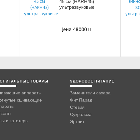
45 см (HARH45)
ультразвуковые
Цена
48000
СПИТАЛЬНЫЕ ТОВАРЫ
ЗДОРОВОЕ ПИТАНИЕ
ивающие аппараты
Заменители сахара
огнутые сшивающие
Фит Парад
параты
Стевия
ссеты
Сукралоза
лы и катетеры
Эртрит