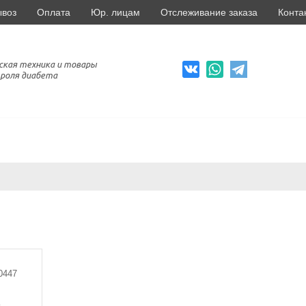
ывоз
Оплата
Юр. лицам
Отслеживание заказа
Конта
ская техника и товары
роля диабета
0447