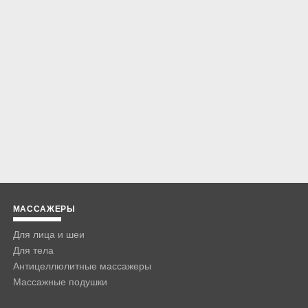
МАССАЖЕРЫ
Для лица и шеи
Для тела
Антицеллюлитные массажеры
Массажные подушки