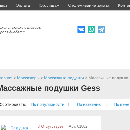
ывоз
Оплата
Юр. лицам
Отслеживание заказа
Конта
ская техника и товары
роля диабета
лавная
>
Массажеры
>
Массажные подушки
> Массажные подушки 
Массажные подушки Gess
Сортировать:
По популярности
По названию
По цен
Отсутствует
Арт. 01802