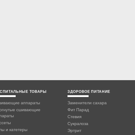
СПИТАЛЬНЫЕ ТОВАРЫ
ЗДОРОВОЕ ПИТАНИЕ
ивающие аппараты
Заменители сахара
огнутые сшивающие
Фит Парад
параты
Стевия
ссеты
Сукралоза
лы и катетеры
Эртрит