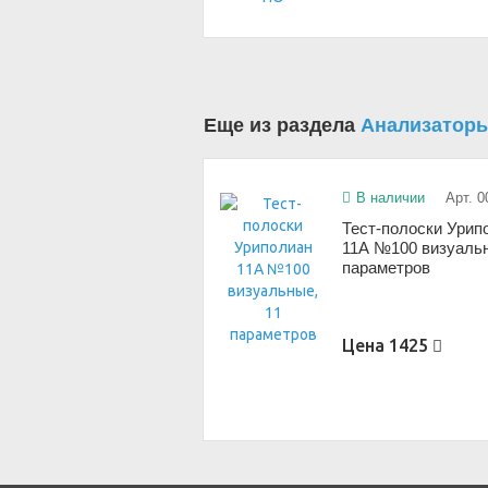
Еще из раздела
Анализатор
В наличии
Арт. 0
Тест-полоски Урип
11А №100 визуальн
параметров
Цена
1425