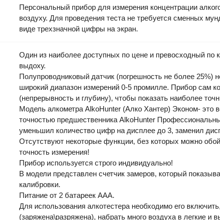
Персональный прибор для измерения концентрации алког
воздуху. Для проведения теста не требуется сменных мун
виде трехзначной цифры на экран.
Один из наиболее доступных по цене и превосходный по к
выдоху.
Полупроводниковый датчик (погрешность не более 25%) не
широкий диапазон измерений 0-5 промилле. Прибор сам к
(непрерывность и глубину), чтобы показать наиболее точн
Модель алкометра AlkoHunter (Алко Хантер) Эконом- это в
точностью предшественника AlkoHunter Профессиональны
уменьшил количество цифр на дисплее до 3, заменил дис
Отсутствуют некоторые функции, без которых можно обой
точность измерения!
Прибор используется строго индивидуально!
В модели представлен счетчик замеров, который показыва
калибровки.
Питание от 2 батареек ААА.
Для использования алкотестера необходимо его включить,
(заряжена\разряжена), набрать много воздуха в легкие и 