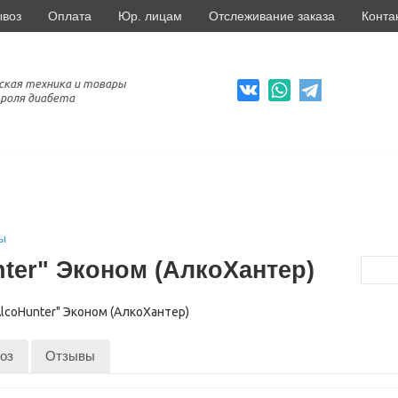
ывоз
Оплата
Юр. лицам
Отслеживание заказа
Конта
ская техника и товары
роля диабета
ы
ter" Эконом (АлкоХантер)
оз
Отзывы