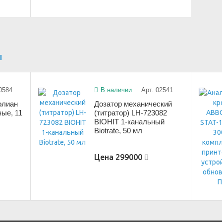
ы
0584
В наличии
Арт. 02541
олиан
Дозатор механический
ые, 11
(титратор) LH-723082
BIOHIT 1-канальный
Biotrate, 50 мл
Цена
299000