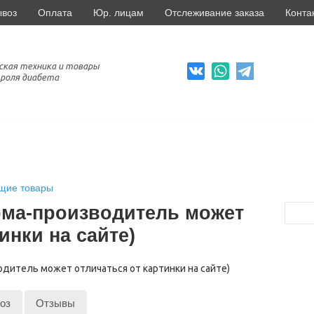
ывоз
Оплата
Юр. лицам
Отслеживание заказа
Конта
ская техника и товары
роля диабета
щие товары
рма-производитель может
инки на сайте)
оз
Отзывы