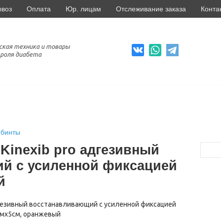
ывоз
Оплата
Юр. лицам
Отслеживание заказа
Конта
ская техника и товары
роля диабета
 бинты
 Kinexib pro адгезивный
й с усиленной фиксацией
й