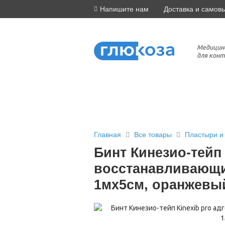
Напишите нам
Доставка и самов
Медицин
для конт
Главная
Все товары
Пластыри и
Бинт Кинезио-тейп
восстанавливающи
1мх5см, оранжевы