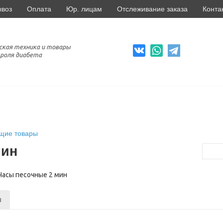
ывоз
Оплата
Юр. лицам
Отслеживание заказа
Конта
ская техника и товары
роля диабета
щие товары
мин
ы