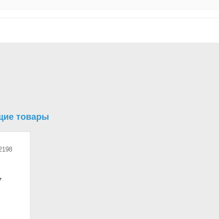
щие товары
2198
7