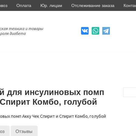
ывоз
Оплата
Юр. лицам
Отслеживание заказа
Конта
ская техника и товары
роля диабета
й для инсулиновых помп
 Спирит Комбо, голубой
оз
Отзывы