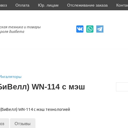
ывоз
Оплата
Юр. лицам
Отслеживание заказа
Конта
ская техника и товары
роля диабета
Ингаляторы
(БиВелл) WN-114 с мэш
оз
Отзывы