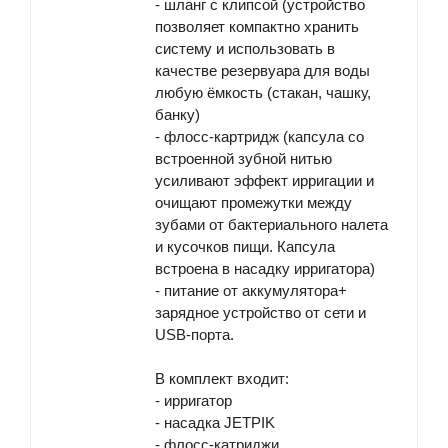
- шланг с клипсой (устройство
позволяет компактно хранить
систему и использовать в
качестве резервуара для воды
любую ёмкость (стакан, чашку,
банку)
- флосс-картридж (капсула со
встроенной зубной нитью
усиливают эффект ирригации и
очищают промежутки между
зубами от бактериального налета
и кусочков пищи. Капсула
встроена в насадку ирригатора)
- питание от аккумулятора+
зарядное устройство от сети и
USB-порта.
В комплект входит
:
- ирригатор
- насадка JETPIK
- флосс-катриджи