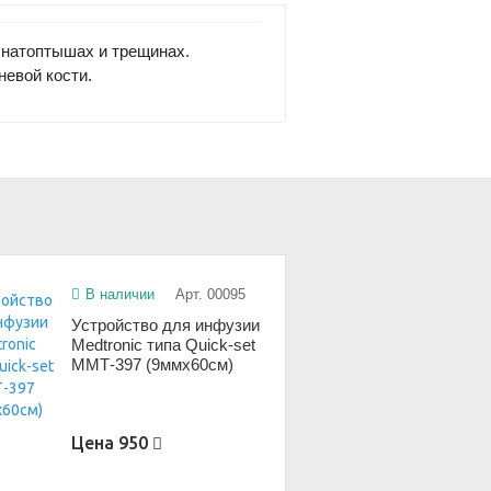
 натоптышах и трещинах.
невой кости.
В наличии
Арт. 00095
Устройство для инфузии
Medtronic типа Quick-set
ММТ-397 (9ммx60см)
Цена
950