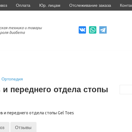
ывоз
Оплата
Юр. лицам
Отслеживание заказа
Конта
ская техника и товары
роля диабета
Ортопедия
 и переднего отдела стопы
оз
Отзывы