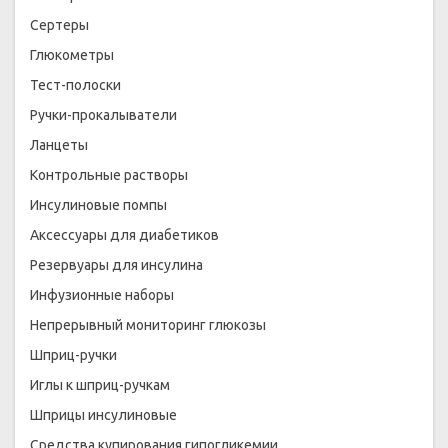
Сертеры
Глюкометры
Тест-полоски
Ручки-прокалыватели
Ланцеты
Контрольные растворы
Инсулиновые помпы
Аксессуары для диабетиков
Резервуары для инсулина
Инфузионные наборы
Непрерывный мониторинг глюкозы
Шприц-ручки
Иглы к шприц-ручкам
Шприцы инсулиновые
Средства купирования гипогликемии