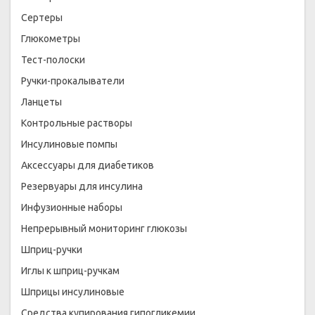
Сертеры
Глюкометры
Тест-полоски
Ручки-прокалыватели
Ланцеты
Контрольные растворы
Инсулиновые помпы
Аксессуары для диабетиков
Резервуары для инсулина
Инфузионные наборы
Непрерывный мониторинг глюкозы
Шприц-ручки
Иглы к шприц-ручкам
Шприцы инсулиновые
Средства купирования гипогликемии