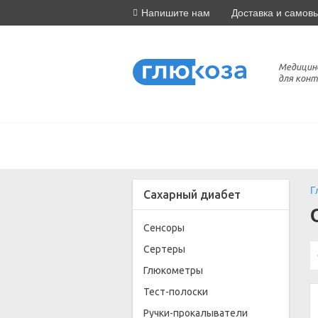
Напишите нам
Доставка и самов
Медицин
для конт
Г
Сахарный диабет
Сенсоры
Сертеры
Глюкометры
Тест-полоски
Ручки-прокалыватели