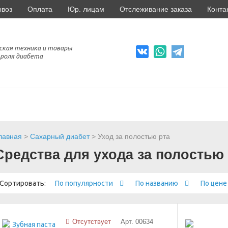
ывоз
Оплата
Юр. лицам
Отслеживание заказа
Конта
ская техника и товары
роля диабета
лавная
>
Сахарный диабет
> Уход за полостью рта
Средства для ухода за полостью
Сортировать:
По популярности
По названию
По цен
Отсутствует
Арт. 00634