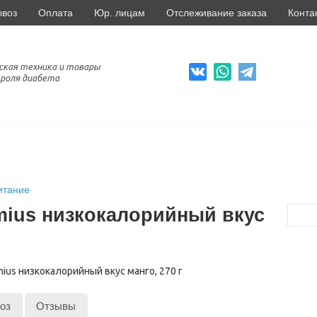
ывоз
Оплата
Юр. лицам
Отслеживание заказа
Конта
ская техника и товары
роля диабета
итание
mius низкокалорийный вкус
оз
Отзывы