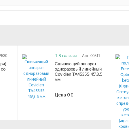
2530
В наличии
Арт. 00511
ри)
Сшивающий аппарат
 со
одноразовый линейный
Covidien TA4535S 45\3.5
мм
Цена
0