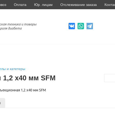
ывоз
Оплата
Юр. лицам
Отслеживание заказа
Конта
ская техника и товары
роля диабета
глы и катетеры
 1,2 х40 мм SFM
ы