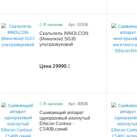
В наличии
Арт. 02536
Скальпель INNOLCON
(Иннолкон) SG35
ультразвуковой
Цена
29990
В наличии
Арт. 00506
Сшивающий аппарат
одноразовый изогнутый
Ethicon Contour -
CS40B,синий