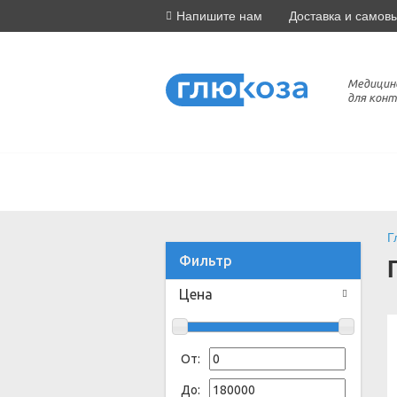
Напишите нам
Доставка и самов
Медицин
для конт
Г
Фильтр
Цена
От:
До: