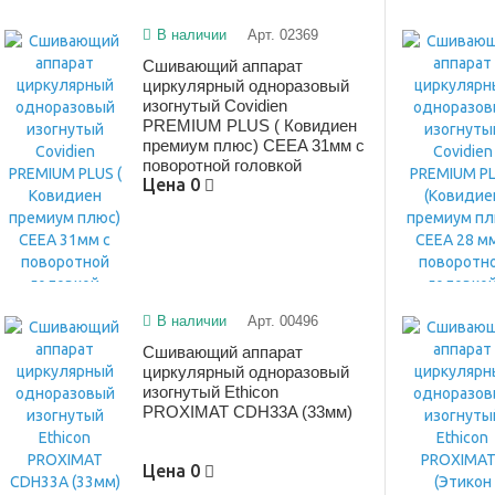
В наличии
Арт. 02369
Сшивающий аппарат
циркулярный одноразовый
изогнутый Covidien
PREMIUM PLUS ( Ковидиен
премиум плюс) CEEA 31мм с
поворотной головкой
Цена
0
В наличии
Арт. 00496
Сшивающий аппарат
циркулярный одноразовый
изогнутый Ethicon
PROXIMAT CDH33A (33мм)
Цена
0