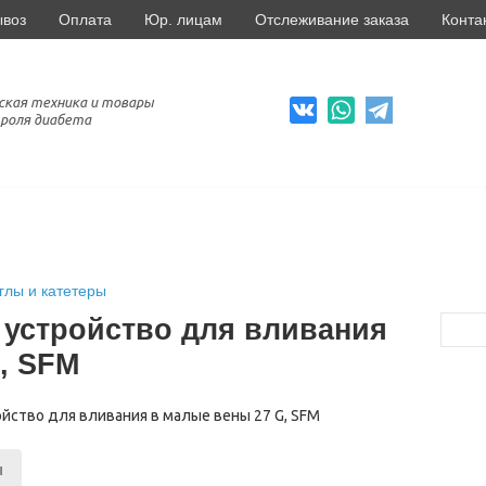
ывоз
Оплата
Юр. лицам
Отслеживание заказа
Конта
ская техника и товары
роля диабета
глы и катетеры
- устройство для вливания
, SFM
ы