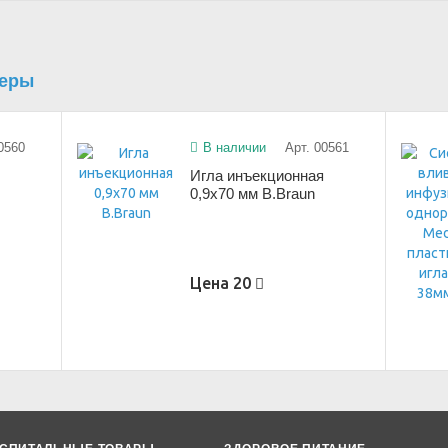
теры
0560
В наличии
Арт. 00561
я
Игла инъекционная
0,9х70 мм B.Braun
Цена
20