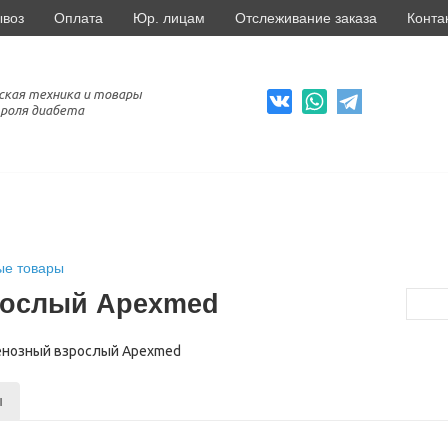
ывоз
Оплата
Юр. лицам
Отслеживание заказа
Конта
ская техника и товары
роля диабета
ые товары
рослый Apexmed
ы