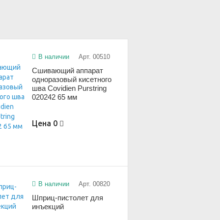
В наличии
Арт. 00510
Сшивающий аппарат
одноразовый кисетного
шва Covidien Purstring
020242 65 мм
Цена
0
В наличии
Арт. 00820
Шприц-пистолет для
инъекций