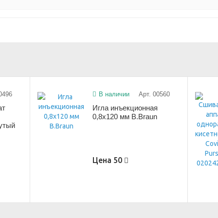
0496
В наличии
Арт. 00560
ат
Игла инъекционная
0,8х120 мм B.Braun
нутый
Цена
50