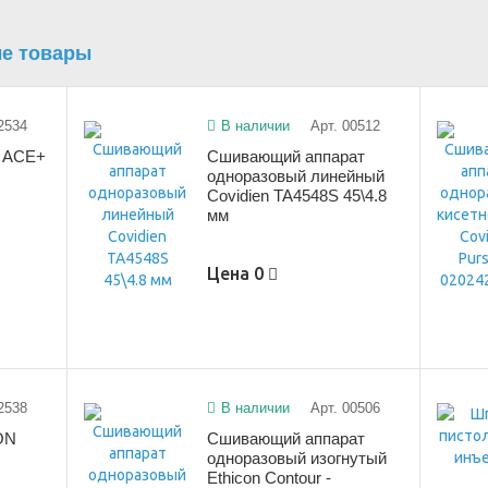
е товары
2534
В наличии
Арт. 00512
c ACE+
Сшивающий аппарат
одноразовый линейный
Covidien TA4548S 45\4.8
мм
Цена
0
2538
В наличии
Арт. 00506
ON
Сшивающий аппарат
одноразовый изогнутый
Ethicon Contour -