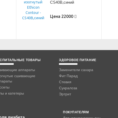
CS40B,синий
Цена
22000
СПИТАЛЬНЫЕ ТОВАРЫ
ЗДОРОВОЕ ПИТАНИЕ
ивающие аппараты
Заменители сахара
огнутые сшивающие
Фит Парад
параты
Стевия
ссеты
Сукралоза
лы и катетеры
Эртрит
ПОКУПАТЕЛЯМ
оля диабета
Для юридических лиц